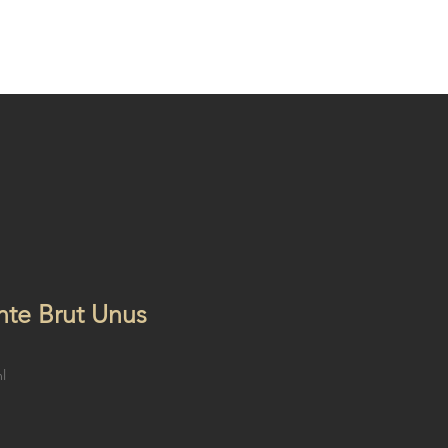
A VINÍCOLA
ATO
te Brut Unus
l