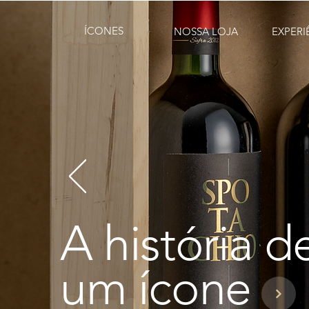
ÍCONES
NOSSA LOJA
EXPERI
A história d
um ícone